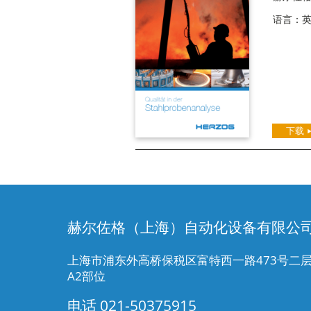
语言：
下载
赫尔佐格（上海）自动化设备有限公
上海市浦东外高桥保税区富特西一路473号二
A2部位
电话
021-50375915